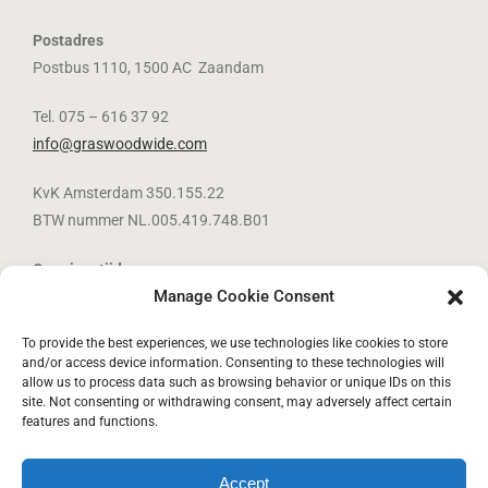
Postadres
Postbus 1110, 1500 AC Zaandam
Tel. 075 – 616 37 92
info@graswoodwide.com
KvK Amsterdam 350.155.22
BTW nummer NL.005.419.748.B01
Openingstijden
Manage Cookie Consent
maandag t/m vrijdag van 08.00 uur – 17.00 uur
To provide the best experiences, we use technologies like cookies to store
Partner van:
and/or access device information. Consenting to these technologies will
allow us to process data such as browsing behavior or unique IDs on this
site. Not consenting or withdrawing consent, may adversely affect certain
features and functions.
Accept