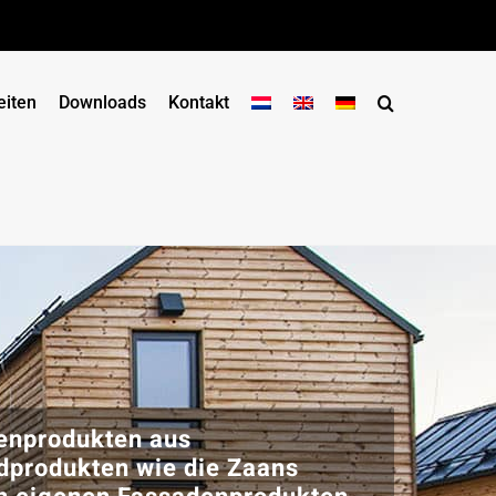
eiten
Downloads
Kontakt
denprodukten aus
dprodukten wie die Zaans