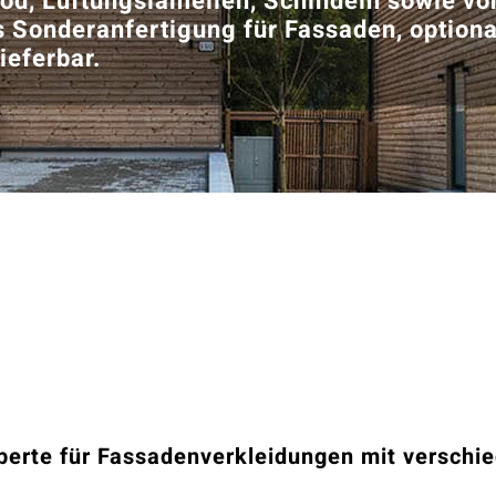
od, Lüftungslamellen, Schindeln sowie v
s Sonderanfertigung für Fassaden, optio
ieferbar.
perte für Fassadenverkleidungen mit verschi