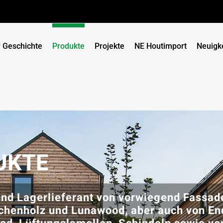
 Geschichte
Produkte
Projekte
NE Houtimport
Neuigk
UKTE
und Lagerlieferant von vorwiegend Fassa
rchenholz und Lunawood, aber auch von En