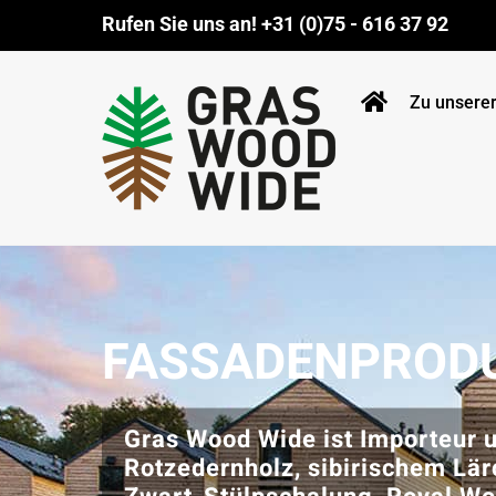
Zum
Rufen Sie uns an!
+31 (0)75 - 616 37 92
Inhalt
springen
Zu unserer
FASSADENPROD
Gras Wood Wide ist Importeur 
Rotzedernholz, sibirischem Lä