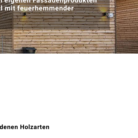
on eigenen Fassadenprodukten
nal mit feuerhemmender
edenen Holzarten