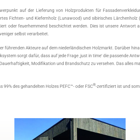
rpunkt auf der Lieferung von Holzprodukten für Fassadenverkleidung
rtes Fichten- und Kiefernholz (Lunawood) und sibirisches Lärchenholz 
 lackiert oder feuerhemmend beschichtet werden. Dies ist unsere Antwort
eniger selbst verarbeitet.
er führenden Akteure auf dem niederländischen Holzmarkt. Darüber hinaus 
istiksystem sorgt dafür, dass auf jede Frage ‚just in time‘ die passende
t Dauerhaftigkeit, Modifikation und Brandschutz zu versehen. Das alles
®
ass 99% des gehandelten Holzes PEFC™- oder FSC
-zertifiziert ist und s