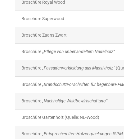
Broschüre Royal Wood
Broschüre Superwood
Broschüre Zaans Zwart
Broschüre „
Pflege von unbehandeltem Nadelholz“
Broschüre
„Fassadenverkleidung aus Massivholz“
(Quelle: Ce
Broschüre
„Brandschutzvorschriften für begehbare Flächen un
Broschüre
„Nachhaltige Waldbewirtschaftung“
Broschüre Gartenholz (Quelle: NE-Wood)
Broschüre
„Entsprechen Ihre Holzverpackungen ISPM 15?“
(Qu