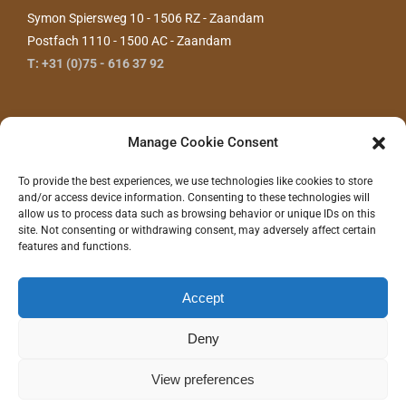
Symon Spiersweg 10 - 1506 RZ - Zaandam
Postfach 1110 - 1500 AC - Zaandam
T: +31 (0)75 - 616 37 92
Manage Cookie Consent
To provide the best experiences, we use technologies like cookies to store
and/or access device information. Consenting to these technologies will
allow us to process data such as browsing behavior or unique IDs on this
site. Not consenting or withdrawing consent, may adversely affect certain
features and functions.
KONTAKTIEREN SIE UNS
Accept
Deny
©
2026 - Gras Wood Wide BV |
Privacyverklaring
|
Disclaimer
|
Realisatie/Hosting:
Communitell webservices
| Logo concept/design:
100%
Hilde
View preferences