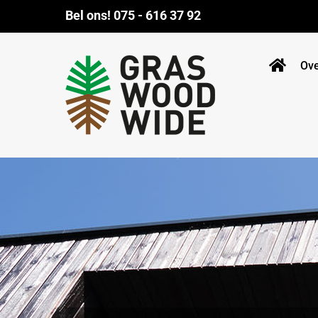
Ga
Bel ons!
075 - 616 37 92
naar
inhoud
Ov