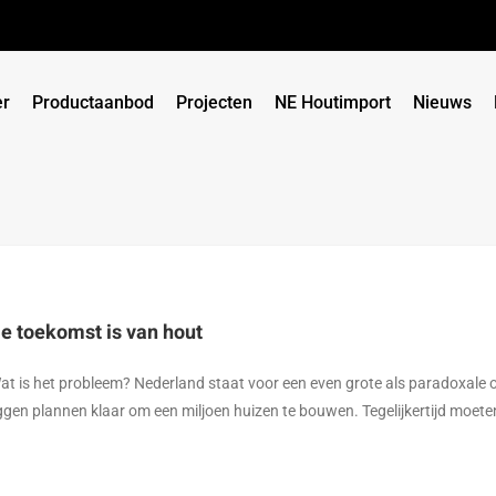
er
Productaanbod
Projecten
NE Houtimport
Nieuws
e toekomst is van hout
at is het probleem? Nederland staat voor een even grote als paradoxale 
iggen plannen klaar om een miljoen huizen te bouwen. Tegelijkertijd moet