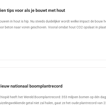
ien tips voor als je bouwt met hout
ouwen in hout is hip. Nu steeds duidelijker wordt welke impact de bouw he
oor beton naar voren geschoven. Vooral omdat hout CO2 opslaat in plaa
ieuw nationaal boomplantrecord
thiopië heeft het Wereld Boomplantrecord: 353 miljoen bomen op één da
uizelingwekkende getal niet zal halen, gaat ze het oude plantrecord van