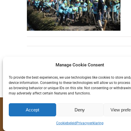
Manage Cookie Consent
To provide the best experiences, we use technologies like cookies to store and
device information. Consenting to these technologies will allow us to process
as browsing behavior or unique IDs on this site. Not consenting or withdrawi
may adversely affect certain features and functions.
Accept
Deny
View pref
Gras Wood Wide BV
Symon Spiersweg 10 - 1506 RZ - Zaandam
Cookiebeleid
Privacyverklaring
Postbus 1110 - 1500 AC - Zaandam