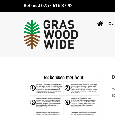
Ga
Bel ons!
075 - 616 37 92
naar
inhoud
Ov
D
W
l