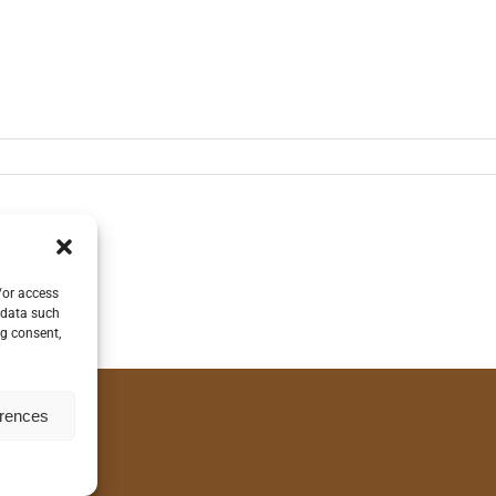
/or access
 data such
ng consent,
erences