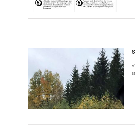
S
V
s