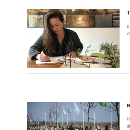
T
B
v
N
E
d