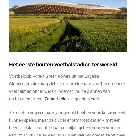
Het eerste houten voetbalstadion ter wereld
Voetbalclub Forest Green Rovers uit het Engelse
Gloucestershire mag zich de trotse eigenaar van ‘het groenste
voetbalstadion ter wereld’ noemen, nu de plannen van
architectenbureau
Zaha Hadid
zijn goedgekeurd.
Ze moeten nog een paar jaar geduld hebben voordat ze er echt
kunnen spelen, maar de club is enorm trots dat er – met een
beetje geluk – over drie jaar een bijna geheel houten stadion
verrijst. In 2017 was de club al in het nieuws omdat ze officieel