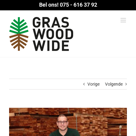
Ga
Bel ons!
075 - 616 37 92
naar
inhoud
Vorige
Volgende