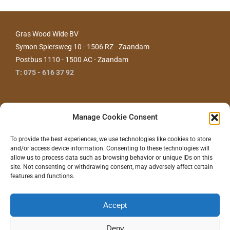
Gras Wood Wide BV
Symon Spiersweg 10 - 1506 RZ - Zaandam
Postbus 1110 - 1500 AC - Zaandam
T: 075 - 616 37 92
Manage Cookie Consent
To provide the best experiences, we use technologies like cookies to store
and/or access device information. Consenting to these technologies will
allow us to process data such as browsing behavior or unique IDs on this
site. Not consenting or withdrawing consent, may adversely affect certain
features and functions.
CONTACT ONS
Accept
Deny
©
2026 - Gras Wood Wide BV |
Privacyverklaring
|
Disclaimer
|