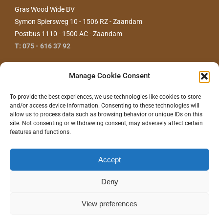
Gras Wood Wide BV
Symon Spiersweg 10 - 1506 RZ - Zaandam
Postbus 1110 - 1500 AC - Zaandam
T: 075 - 616 37 92
Manage Cookie Consent
To provide the best experiences, we use technologies like cookies to store
and/or access device information. Consenting to these technologies will
allow us to process data such as browsing behavior or unique IDs on this
site. Not consenting or withdrawing consent, may adversely affect certain
features and functions.
CONTACT ONS
Accept
Deny
©
2026 - Gras Wood Wide BV |
Privacyverklaring
|
Disclaimer
|
Realisatie/Hosting:
Communitell Webservices
| Logo concept/design:
100%
Hilde
View preferences