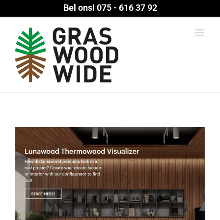
Ga
Bel ons!
075 - 616 37 92
naar
inhoud